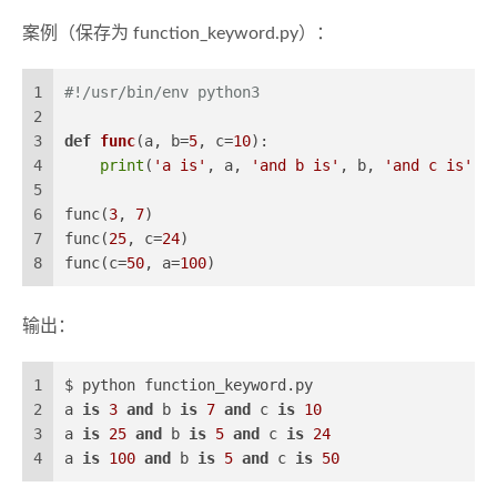
案例（保存为 function_keyword.py）：
1
#!/usr/bin/env python3
2
3
def
func
(
a, b=
5
, c=
10
):
4
print
(
'a is'
, a, 
'and b is'
, b, 
'and c is'
, 
5
6
func(
3
, 
7
)
7
func(
25
, c=
24
)
8
func(c=
50
, a=
100
)
输出：
1
$ python function_keyword.py
2
a 
is
3
and
 b 
is
7
and
 c 
is
10
3
a 
is
25
and
 b 
is
5
and
 c 
is
24
4
a 
is
100
and
 b 
is
5
and
 c 
is
50