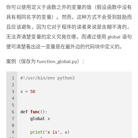
你可以使用定义于函数之外的变量的值（假设函数中没有
具有相同名字的变量）。然而，这种方式不会受到鼓励而
且应该避免，因为它对于程序的读者来说是含糊不清的，
无法弄清楚变量的定义究竟在哪。而通过使用 global 语句
便可清楚看出这一变量是在最外边的代码块中定义的。
案例（保存为 function_global.py）：
1
#!/usr/bin/env python3
2
3
x = 
50
4
5
6
def
func
():
7
global
 x
8
9
print
(
'x is'
, x)