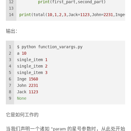
12
print
(first_part,second_part)
13
14
print
(total(
10
,
1
,
2
,
3
,Jack=
1123
,John=
2231
,Inge=
1
输出：
1
$ python function_varargs.py
2
a 
10
3
single_item 
1
4
single_item 
2
5
single_item 
3
6
Inge 
1560
7
John 
2231
8
Jack 
1123
9
None
它是如何工作的
当我们声明一个诸如 *param 的星号参数时，从此处开始