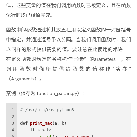
似，这些变量的值在我们调用函数时已被定义，且在函数
运行时均已赋值完成。
函数中的参数通过将其放置在用以定义函数的一对圆括号
中指定，并通过逗号予以分隔。当我们调用函数时，我们
以同样的形式提供需要的值。要注意在此使用的术语——
在定义函数时给定的名称称作“形参”（Parameters），在
调用函数时你所提供给函数的值称作“实参”
（Arguments）。
案例（保存为 function_param.py）：
1
#!/usr/bin/env python3
2
3
def
print_max
(
a, b
):
4
if
 a > b:
5
print
(a, 
'is maximum'
)