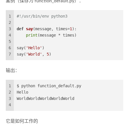
案例（保存为 function_default.py）：
1
#!/usr/bin/env python3
2
3
def
say
(
message, times=
1
):
4
print
(message * times)
5
6
say(
'Hello'
)
7
say(
'World'
, 
5
)
输出：
1
$ python function_default.py
2
Hello
3
WorldWorldWorldWorldWorld
4
它是如何工作的