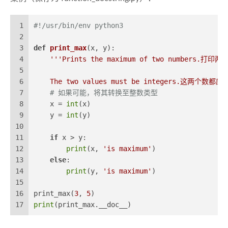
1
#!/usr/bin/env python3
2
3
def
print_max
(
x, y
):
4
'''Prints the maximum of two numbers
5
6
    The two values must be integers.这两个数都
7
# 如果可能，将其转换至整数类型
8
    x = 
int
(x)
9
    y = 
int
(y)
10
11
if
 x > y:
12
print
(x, 
'is maximum'
)
13
else
:
14
print
(y, 
'is maximum'
)
15
16
print_max(
3
, 
5
)
17
print
(print_max.__doc__)