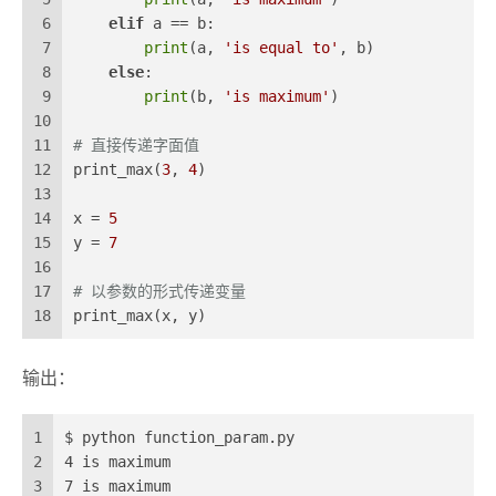
6
elif
 a == b:
7
print
(a, 
'is equal to'
, b)
8
else
:
9
print
(b, 
'is maximum'
)
10
11
# 直接传递字面值
12
print_max(
3
, 
4
)
13
14
x = 
5
15
y = 
7
16
17
# 以参数的形式传递变量
18
print_max(x, y)
输出：
1
$ python function_param.py
2
4 is maximum
3
7 is maximum