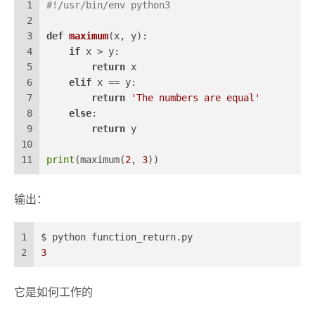
1
#!/usr/bin/env python3
2
3
def
maximum
(
x, y
):
4
if
 x > y:
5
return
 x
6
elif
 x == y:
7
return
'The numbers are equal'
8
else
:
9
return
 y
10
11
print
(maximum(
2
, 
3
))
输出：
1
$ python function_return.py
2
3
它是如何工作的