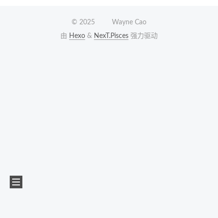
©
2025
Wayne Cao
由
Hexo
&
NexT.Pisces
强力驱动