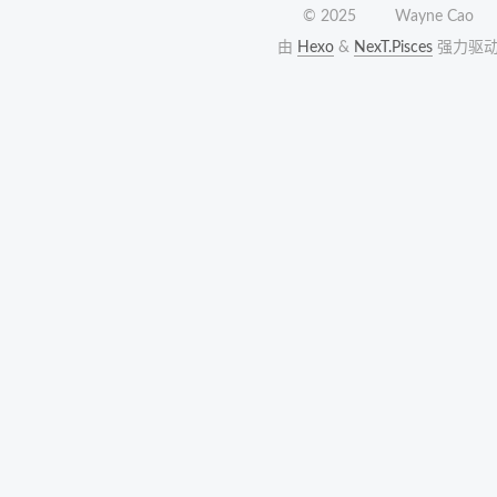
©
2025
Wayne Cao
由
Hexo
&
NexT.Pisces
强力驱